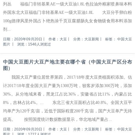
列丛 福临门非转基果AE一级大豆油1.8L色拉油外粮家喷鼻味本料
外国东北大豆福临门非转基果AE一级大豆油1.8L 大豆分手卵白粉
100g德律风里外国占卜绝热涂千页豆腐腊肠丸女食物级食用本料添加
剂...
日期：2020年09月20日
丨
作者：大豆
丨
分类：大豆新闻
丨
标签：
中国大豆
图片
丨
浏览：1546人浏览过
中国大豆图片大豆产地主要在哪个省（中国大豆产区分布
图）
我国大豆产量位居世界第四，2017/18年度大豆类植面积添加。估
计2017/18年度全国大豆产量为1300万吨，较客岁添加300万吨，添加
30%。从分地域来看，黑龙江占比36%，安徽省占比11%，内蒙占比
8%，吉林占比4%。... 东北三省大豆面积占比40.8%。全国大豆平
均单产为120千克/亩，近低于国际程度200千克/亩，国产大豆单产无待
提高。 按照国度统计数据数据显示，华北地域产量占...
日期：2020年09月20日
丨
作者：大豆
丨
分类：大豆新闻
丨
标签：
中国大豆
图片
丨
浏览：1727人浏览过