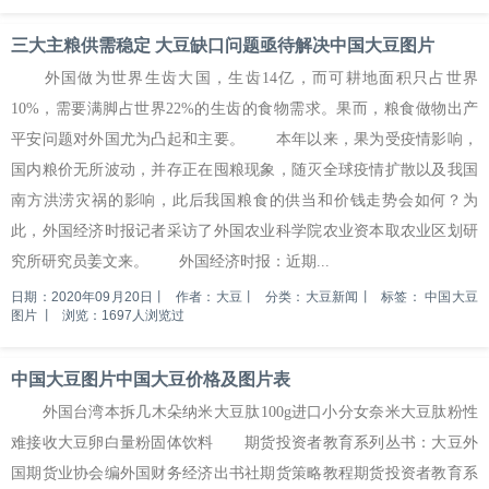
三大主粮供需稳定 大豆缺口问题亟待解决中国大豆图片
外国做为世界生齿大国，生齿14亿，而可耕地面积只占世界
10%，需要满脚占世界22%的生齿的食物需求。果而，粮食做物出产
平安问题对外国尤为凸起和主要。 本年以来，果为受疫情影响，
国内粮价无所波动，并存正在囤粮现象，随灭全球疫情扩散以及我国
南方洪涝灾祸的影响，此后我国粮食的供当和价钱走势会如何？为
此，外国经济时报记者采访了外国农业科学院农业资本取农业区划研
究所研究员姜文来。 外国经济时报：近期...
日期：2020年09月20日
丨
作者：大豆
丨
分类：大豆新闻
丨
标签：
中国大豆
图片
丨
浏览：1697人浏览过
中国大豆图片中国大豆价格及图片表
外国台湾本拆几木朵纳米大豆肽100g进口小分女奈米大豆肽粉性
难接收大豆卵白量粉固体饮料 期货投资者教育系列丛书：大豆外
国期货业协会编外国财务经济出书社期货策略教程期货投资者教育系