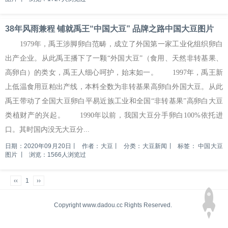
38年风雨兼程 铺就禹王“中国大豆” 品牌之路中国大豆图片
1979年，禹王涉脚卵白范畴，成立了外国第一家工业化组织卵白
出产企业。从此禹王播下了一颗“外国大豆”（食用、天然非转基果、
高卵白）的类女，禹王人细心呵护，始末如一。 1997年，禹王新
上低温食用豆粕出产线，本料全数为非转基果高卵白外国大豆。从此
禹王带动了全国大豆卵白平易近族工业和全国“非转基果”高卵白大豆
类植财产的兴起。 1990年以前，我国大豆分手卵白100%依托进
口。其时国内没无大豆分...
日期：2020年09月20日
丨
作者：大豆
丨
分类：大豆新闻
丨
标签：
中国大豆
图片
丨
浏览：1566人浏览过
‹‹
1
››
Copyright www.dadou.cc Rights Reserved.