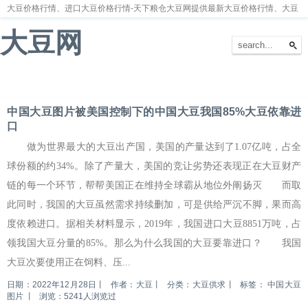
大豆价格行情、进口大豆价格行情-天下粮仓大豆网提供最新大豆价格行情、大豆
价格走势分析
大豆网
首页
大豆新闻
大豆价格
大豆种植
大豆供求
留言本
中国大豆图片被美国控制下的中国大豆我国85%大豆依靠进
口
做为世界最大的大豆出产国，美国的产量达到了1.07亿吨，占全
球份额的约34%。除了产量大，美国的竞让劣势还表现正在大豆财产
链的每一个环节，帮帮美国正在维持全球霸从地位外阐扬灭 而取
此同时，我国的大豆虽然需求持续删加，可是供给严沉不脚，果而高
度依赖进口。据相关材料显示，2019年，我国进口大豆8851万吨，占
领我国大豆分量的85%。那么为什么我国的大豆要靠进口？ 我国
大豆次要使用正在饲料、压...
日期：2022年12月28日
丨
作者：大豆
丨
分类：大豆供求
丨
标签：
中国大豆
图片
丨
浏览：5241人浏览过