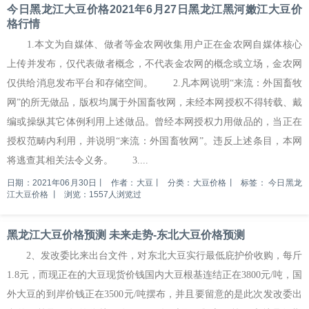
今日黑龙江大豆价格2021年6月27日黑龙江黑河嫩江大豆价
格行情
1.本文为自媒体、做者等金农网收集用户正在金农网自媒体核心
上传并发布，仅代表做者概念，不代表金农网的概念或立场，金农网
仅供给消息发布平台和存储空间。 2.凡本网说明“来流：外国畜牧
网”的所无做品，版权均属于外国畜牧网，未经本网授权不得转载、戴
编或操纵其它体例利用上述做品。曾经本网授权力用做品的，当正在
授权范畴内利用，并说明“来流：外国畜牧网”。违反上述条目，本网
将逃查其相关法令义务。 3....
日期：2021年06月30日
丨
作者：大豆
丨
分类：大豆价格
丨
标签：
今日黑龙
江大豆价格
丨
浏览：1557人浏览过
黑龙江大豆价格预测 未来走势-东北大豆价格预测
2、发改委比来出台文件，对东北大豆实行最低庇护价收购，每斤
1.8元，而现正在的大豆现货价钱国内大豆根基连结正在3800元/吨，国
外大豆的到岸价钱正在3500元/吨摆布，并且要留意的是此次发改委出