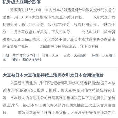
机升级大豆期价跌停
道琼斯3月15日报道，果为日本核泄露危机升级激发交难商发急性
抛售，周二CBOT大豆期货市场跌至70美分停板。 5月大豆开盘
1319美分，高点1326美分，低点1270美分，收盘1270美分，下跌70美
分；11月大豆收盘1238美分，下跌70美分。 北达科塔州一粮食贸
难商KaylaHoffman暗示，全球经济不确定及日本核泄露事务令商品市
场逢逢沉沉抛压。 多间市场今日呈现暴跌，继上周五日...
日期：2021年06月29日
丨
作者：大豆
丨
分类：大豆新闻
丨
标签：
大豆被日
本
丨
浏览：1590人浏览过
大豆被日本大豆价格持续上涨再次引发日本食用油涨价
外国经济网北京9月6日讯(记者郭彩萍练习记者郭晨然)据日本放
送协会(NHK)9月5日报道：据悉，果大豆等食用油本料价钱持续上
落，日本最大的食用油公司日清奥利朋集团决定从下月起将食用油价
钱上调5%，那是本年以明天将来清奥利朋集团第三次上调食用油价
钱。 果为美国蒙受了稀有干旱灾祸，大豆及菜籽等食用油本料产