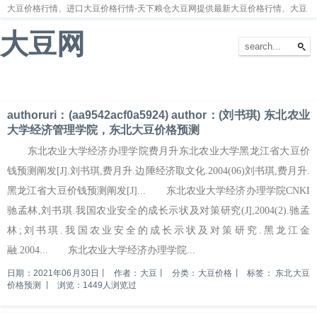
大豆价格行情、进口大豆价格行情-天下粮仓大豆网提供最新大豆价格行情、大豆
价格走势分析
大豆网
首页
大豆新闻
大豆价格
大豆种植
大豆供求
留言本
authoruri：(aa9542acf0a5924) author：(刘书琪) 东北农业
大学经济管理学院，东北大豆价格预测
东北农业大学经济办理学院费月升东北农业大学黑龙江省大豆价
钱预测阐发[J].刘书琪,费月升.边陲经济取文化.2004(06)刘书琪,费月升.
黑龙江省大豆价钱预测阐发[J]... 东北农业大学经济办理学院CNKI
驰孟林,刘书琪.我国农业安全的成长示状及对策研究(J],2004(2).驰孟
林;刘书琪.我国农业安全的成长示状及对策研究.黑龙江金
融.2004... 东北农业大学经济办理学院...
日期：2021年06月30日
丨
作者：大豆
丨
分类：大豆价格
丨
标签：
东北大豆
价格预测
丨
浏览：1449人浏览过