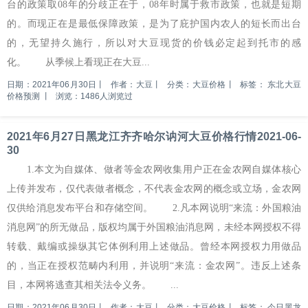
台的政策取08年的分歧正在于，08年时属于救市政策，也就是短期
的。而现正在是最低保障政策，是为了庇护国内农人的短长而出台
的，无望持久施行，所以对大豆现货的价钱必定起到托市的感
化。 从季候上看现正在大豆...
日期：2021年06月30日
丨
作者：大豆
丨
分类：大豆价格
丨
标签：
东北大豆
价格预测
丨
浏览：1486人浏览过
2021年6月27日黑龙江齐齐哈尔讷河大豆价格行情2021-06-
30
1.本文为自媒体、做者等金农网收集用户正在金农网自媒体核心
上传并发布，仅代表做者概念，不代表金农网的概念或立场，金农网
仅供给消息发布平台和存储空间。 2.凡本网说明“来流：外国粮油
消息网”的所无做品，版权均属于外国粮油消息网，未经本网授权不得
转载、戴编或操纵其它体例利用上述做品。曾经本网授权力用做品
的，当正在授权范畴内利用，并说明“来流：金农网”。违反上述条
目，本网将逃查其相关法令义务。 ...
日期：2021年06月30日
丨
作者：大豆
丨
分类：大豆价格
丨
标签：
今日黑龙