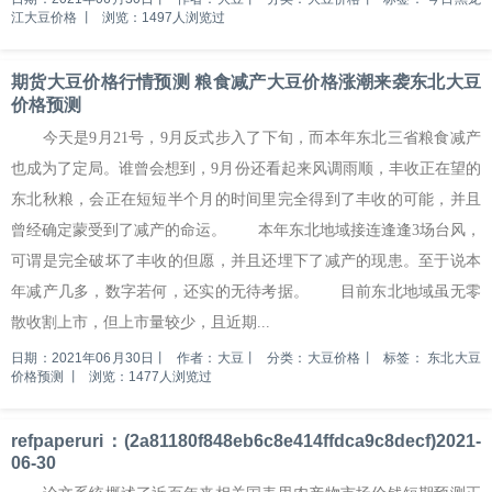
江大豆价格
丨
浏览：1497人浏览过
期货大豆价格行情预测 粮食减产大豆价格涨潮来袭东北大豆
价格预测
今天是9月21号，9月反式步入了下旬，而本年东北三省粮食减产
也成为了定局。谁曾会想到，9月份还看起来风调雨顺，丰收正在望的
东北秋粮，会正在短短半个月的时间里完全得到了丰收的可能，并且
曾经确定蒙受到了减产的命运。 本年东北地域接连逢逢3场台风，
可谓是完全破坏了丰收的但愿，并且还埋下了减产的现患。至于说本
年减产几多，数字若何，还实的无待考据。 目前东北地域虽无零
散收割上市，但上市量较少，且近期...
日期：2021年06月30日
丨
作者：大豆
丨
分类：大豆价格
丨
标签：
东北大豆
价格预测
丨
浏览：1477人浏览过
refpaperuri：(2a81180f848eb6c8e414ffdca9c8decf)2021-
06-30