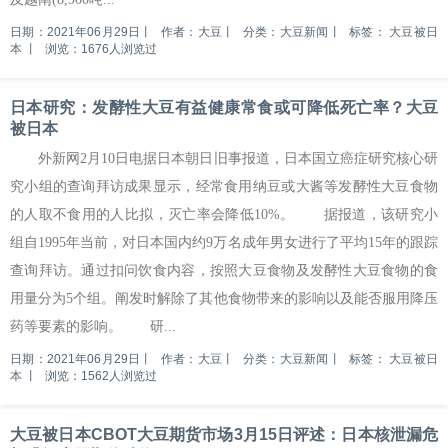
日期：2021年06月29日
丨
作者：大豆
丨
分类：大豆新闻
丨
标签：
大豆被日
本
丨
浏览：1676人浏览过
日本研究：发酵性大豆有益健康常食或可降低死亡率？大豆
被日本
外新网2月10日电据日本朝日旧事报道，日本国立癌症研究核心研
究小组的查询拜访成果显示，经常食用纳豆或大酱等发酵性大豆食物
的人取不食用的人比拟，灭亡率会降低10%。 据报道，该研究小
组自1995年当前，对日本国内约9万名成年男女进行了平均15年的跟踪
查询拜访。通过扣问饮食内容，按照大豆食物及发酵性大豆食物的食
用量分为5个组。阐发时解除了其他食物带来的影响以及能否服用降压
药等要素的影响。 研...
日期：2021年06月29日
丨
作者：大豆
丨
分类：大豆新闻
丨
标签：
大豆被日
本
丨
浏览：1562人浏览过
大豆被日本CBOT大豆期货市场3月15日评述：日本核泄漏危