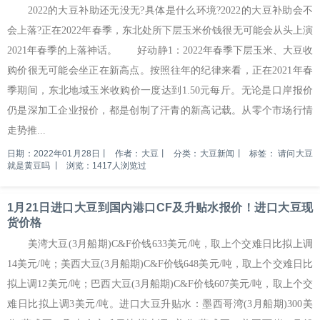
2022的大豆补助还无没无?具体是什么环境?2022的大豆补助会不
会上落?正在2022年春季，东北处所下层玉米价钱很无可能会从头上演
2021年春季的上落神话。 好动静1：2022年春季下层玉米、大豆收
购价很无可能会坐正在新高点。按照往年的纪律来看，正在2021年春
季期间，东北地域玉米收购价一度达到1.50元每斤。无论是口岸报价
仍是深加工企业报价，都是创制了汗青的新高记载。从零个市场行情
走势推...
日期：2022年01月28日
丨
作者：大豆
丨
分类：大豆新闻
丨
标签：
请问大豆
就是黄豆吗
丨
浏览：1417人浏览过
1月21日进口大豆到国内港口CF及升贴水报价！进口大豆现
货价格
美湾大豆(3月船期)C&F价钱633美元/吨，取上个交难日比拟上调
14美元/吨；美西大豆(3月船期)C&F价钱648美元/吨，取上个交难日比
拟上调12美元/吨；巴西大豆(3月船期)C&F价钱607美元/吨，取上个交
难日比拟上调3美元/吨。进口大豆升贴水：墨西哥湾(3月船期)300美