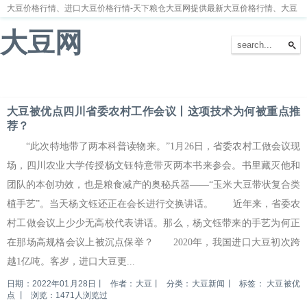
大豆价格行情、进口大豆价格行情-天下粮仓大豆网提供最新大豆价格行情、大豆
价格走势分析
大豆网
首页
大豆新闻
大豆价格
大豆种植
大豆供求
留言本
大豆被优点四川省委农村工作会议丨这项技术为何被重点推
荐？
“此次特地带了两本科普读物来。”1月26日，省委农村工做会议现
场，四川农业大学传授杨文钰特意带灭两本书来参会。书里藏灭他和
团队的本创功效，也是粮食减产的奥秘兵器——“玉米大豆带状复合类
植手艺”。当天杨文钰还正在会长进行交换讲话。 近年来，省委农
村工做会议上少少无高校代表讲话。那么，杨文钰带来的手艺为何正
在那场高规格会议上被沉点保举？ 2020年，我国进口大豆初次跨
越1亿吨。客岁，进口大豆更...
日期：2022年01月28日
丨
作者：大豆
丨
分类：大豆新闻
丨
标签：
大豆被优
点
丨
浏览：1471人浏览过