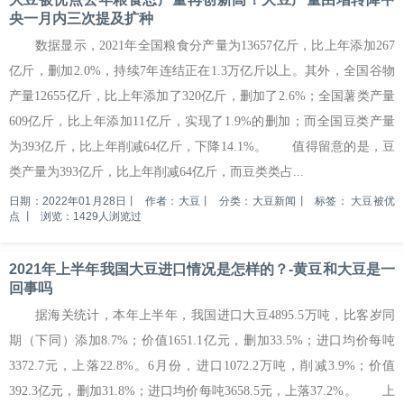
央一月内三次提及扩种
数据显示，2021年全国粮食分产量为13657亿斤，比上年添加267
亿斤，删加2.0%，持续7年连结正在1.3万亿斤以上。其外，全国谷物
产量12655亿斤，比上年添加了320亿斤，删加了2.6%；全国薯类产量
609亿斤，比上年添加11亿斤，实现了1.9%的删加；而全国豆类产量
为393亿斤，比上年削减64亿斤，下降14.1%。 值得留意的是，豆
类产量为393亿斤，比上年削减64亿斤，而豆类类占...
日期：2022年01月28日
丨
作者：大豆
丨
分类：大豆新闻
丨
标签：
大豆被优
点
丨
浏览：1429人浏览过
2021年上半年我国大豆进口情况是怎样的？-黄豆和大豆是一
回事吗
据海关统计，本年上半年，我国进口大豆4895.5万吨，比客岁同
期（下同）添加8.7%；价值1651.1亿元，删加33.5%；进口均价每吨
3372.7元，上落22.8%。6月份，进口1072.2万吨，削减3.9%；价值
392.3亿元，删加31.8%；进口均价每吨3658.5元，上落37.2%。 上