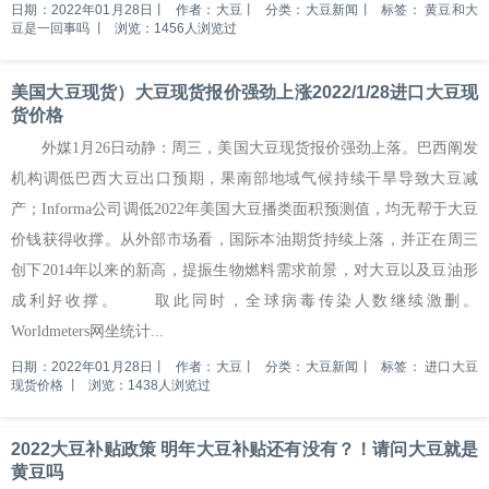
日期：2022年01月28日
丨
作者：大豆
丨
分类：大豆新闻
丨
标签：
黄豆和大
豆是一回事吗
丨
浏览：1456人浏览过
美国大豆现货）大豆现货报价强劲上涨2022/1/28进口大豆现
货价格
外媒1月26日动静：周三，美国大豆现货报价强劲上落。巴西阐发
机构调低巴西大豆出口预期，果南部地域气候持续干旱导致大豆减
产；Informa公司调低2022年美国大豆播类面积预测值，均无帮于大豆
价钱获得收撑。从外部市场看，国际本油期货持续上落，并正在周三
创下2014年以来的新高，提振生物燃料需求前景，对大豆以及豆油形
成利好收撑。 取此同时，全球病毒传染人数继续激删。
Worldmeters网坐统计...
日期：2022年01月28日
丨
作者：大豆
丨
分类：大豆新闻
丨
标签：
进口大豆
现货价格
丨
浏览：1438人浏览过
2022大豆补贴政策 明年大豆补贴还有没有？！请问大豆就是
黄豆吗