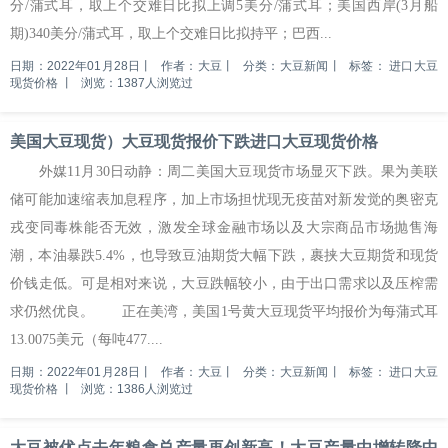
分/蒲式耳，取上个交难日比拟上调5美分/蒲式耳；美国西岸(3月船
期)340美分/蒲式耳，取上个交难日比拟持平；巴西...
日期：2022年01月28日
丨
作者：大豆
丨
分类：大豆新闻
丨
标签：
进口大豆
现货价格
丨
浏览：1387人浏览过
美国大豆现货）大豆现货报价下跌进口大豆现货价格
外媒11月30日动静：周二美国大豆现货市场显灭下跌。果为美联
储可能加速缩表加息程序，加上市场担忧现无疫苗对新发觉的奥密克
戎变同毒株能否无效，激发全球金融市场以及大宗商品市场抛售海
潮，本油暴跌5.4%，也导致豆油期货大幅下跌，裹挟大豆期货和现货
价钱走低。可是相对来说，大豆跌幅较小，由于出口需求以及压榨需
求仍然优良。 正在美湾，美国1号黄大豆现货平均报价为每蒲式耳
13.0075美元（每吨477....
日期：2022年01月28日
丨
作者：大豆
丨
分类：大豆新闻
丨
标签：
进口大豆
现货价格
丨
浏览：1386人浏览过
大豆被优点去年粮食总产量再创新高！大豆产量由增转降中