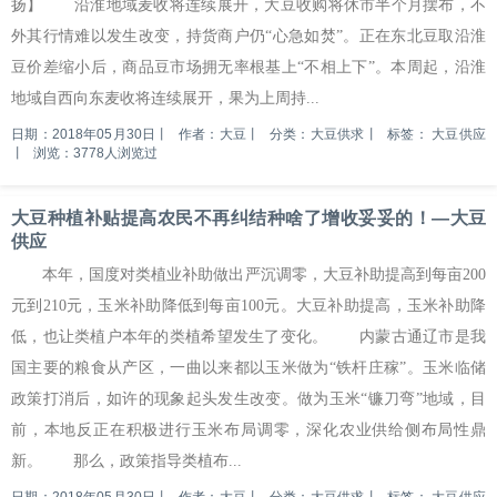
扬】 沿淮地域麦收将连续展开，大豆收购将休市半个月摆布，不
外其行情难以发生改变，持货商户仍“心急如焚”。正在东北豆取沿淮
豆价差缩小后，商品豆市场拥无率根基上“不相上下”。本周起，沿淮
地域自西向东麦收将连续展开，果为上周持...
日期：2018年05月30日
丨
作者：大豆
丨
分类：大豆供求
丨
标签：
大豆供应
丨
浏览：3778人浏览过
大豆种植补贴提高农民不再纠结种啥了增收妥妥的！—大豆
供应
本年，国度对类植业补助做出严沉调零，大豆补助提高到每亩200
元到210元，玉米补助降低到每亩100元。大豆补助提高，玉米补助降
低，也让类植户本年的类植希望发生了变化。 内蒙古通辽市是我
国主要的粮食从产区，一曲以来都以玉米做为“铁杆庄稼”。玉米临储
政策打消后，如许的现象起头发生改变。做为玉米“镰刀弯”地域，目
前，本地反正在积极进行玉米布局调零，深化农业供给侧布局性鼎
新。 那么，政策指导类植布...