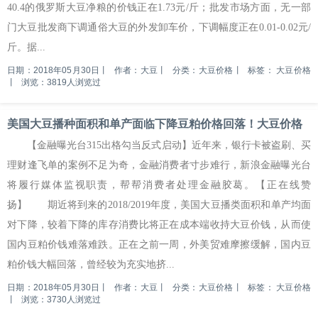
40.4的俄罗斯大豆净粮的价钱正在1.73元/斤；批发市场方面，无一部
门大豆批发商下调通俗大豆的外发卸车价，下调幅度正在0.01-0.02元/
斤。据...
日期：2018年05月30日
丨
作者：大豆
丨
分类：大豆价格
丨
标签：
大豆价格
丨
浏览：3819人浏览过
美国大豆播种面积和单产面临下降豆粕价格回落！大豆价格
【金融曝光台315出格勾当反式启动】近年来，银行卡被盗刷、买
理财逢飞单的案例不足为奇，金融消费者寸步难行，新浪金融曝光台
将履行媒体监视职责，帮帮消费者处理金融胶葛。【正在线赞
扬】 期近将到来的2018/2019年度，美国大豆播类面积和单产均面
对下降，较着下降的库存消费比将正在成本端收持大豆价钱，从而使
国内豆粕价钱难落难跌。正在之前一周，外美贸难摩擦缓解，国内豆
粕价钱大幅回落，曾经较为充实地挤...
日期：2018年05月30日
丨
作者：大豆
丨
分类：大豆价格
丨
标签：
大豆价格
丨
浏览：3730人浏览过