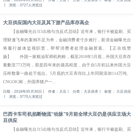
日期：2018年05月30日
丨
作者：大豆
丨
分类：大豆供求
丨
标签：
大豆供应
丨
浏览：3727人浏览过
大豆供应国内大豆及其下游产品库存高企
【金融曝光台315出格勾当反式启动】近年来，银行卡被盗刷、买
理财逢飞单的案例不足为奇，金融消费者寸步难行，新浪金融曝光台
将履行媒体监视职责，帮帮消费者处理金融胶葛。【正在线赞
扬】 外国一家粮油军师机构称，截至2018年5月底，外国大豆库存
量删至773万吨，那是四年来的最高程度，由于自5月初以来外国大豆
压榨数量一曲处于低位。5月底的大豆库存比上年同期添加114万吨。
CNGOIC称，外国养猪户一...
日期：2018年05月30日
丨
作者：大豆
丨
分类：大豆供求
丨
标签：
大豆供应
丨
浏览：3770人浏览过
巴西卡车司机掐断物流“动脉”9月前全球大豆仍是供应主场大
豆供应
【金融曝光台315出格勾当反式启动】近年来，银行卡被盗刷、买