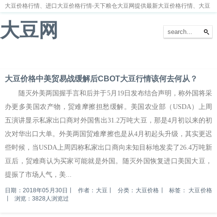
大豆价格行情、进口大豆价格行情-天下粮仓大豆网提供最新大豆价格行情、大豆
价格走势分析
大豆网
首页
大豆新闻
大豆价格
大豆种植
大豆供求
留言本
大豆价格中美贸易战缓解后CBOT大豆行情该何去何从？
随灭外美两国握手言和后并于5月19日发布结合声明，称外国将采
办更多美国农产物，贸难摩擦担愁缓解。美国农业部（USDA）上周
五演讲显示私家出口商对外国售出31.2万吨大豆，那是4月初以来的初
次对华出口大单。外美两国贸难摩擦也是从4月初起头升级，其实更迟
些时候，当USDA上周四称私家出口商向未知目标地发卖了26.4万吨新
豆后，贸难商认为买家可能就是外国。随灭外国恢复进口美国大豆，
提振了市场人气，美...
日期：2018年05月30日
丨
作者：大豆
丨
分类：大豆价格
丨
标签：
大豆价格
丨
浏览：3828人浏览过