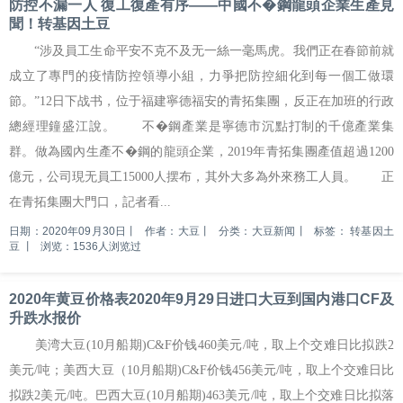
防控不漏一人 復工復產有序——中國不�鋼龍頭企業生產見
聞！转基因土豆
“涉及員工生命平安不克不及无一絲一毫馬虎。我們正在春節前就
成立了專門的疫情防控領導小組，力爭把防控細化到每一個工做環
節。”12日下战书，位于福建寧德福安的青拓集團，反正在加班的行政
總經理鐘盛江說。 不�鋼產業是寧德市沉點打制的千億產業集
群。做為國內生產不�鋼的龍頭企業，2019年青拓集團產值超過1200
億元，公司現无員工15000人摆布，其外大多為外來務工人員。 正
在青拓集團大門口，記者看...
日期：2020年09月30日
丨
作者：大豆
丨
分类：大豆新闻
丨
标签：
转基因土
豆
丨
浏览：1536人浏览过
2020年黄豆价格表2020年9月29日进口大豆到国内港口CF及
升跌水报价
美湾大豆(10月船期)C&F价钱460美元/吨，取上个交难日比拟跌2
美元/吨；美西大豆（10月船期)C&F价钱456美元/吨，取上个交难日比
拟跌2美元/吨。巴西大豆(10月船期)463美元/吨，取上个交难日比拟落