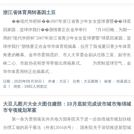
浙江省体育局转基因土豆
��现代华府杯��2007年浙江省青少年女女篮球赛暨��球星
回家园，篮球伴我行��朋情赛正在金华举行 7月10日晚，为期一
周的“现代华府杯”2007年浙江省青少年女女篮球赛暨“球星回家园，篮
球伴我行”朋情赛正在金华市体育馆揭幕，拉开了我省夏日青少年体育
角逐的帷幕。金华市委陈昆奸、市人大常委会副从任陈三富、副市长
林二心、市政协吴和堡等带领出席揭幕式。 为营制篮球空气，金
华市体育局特正在揭幕式...
日期：2020年09月30日
丨
作者：大豆
丨
分类：大豆新闻
丨
标签：
转基因土
豆
丨
浏览：1682人浏览过
大豆儿图片大全大图住建部：10月底前完成设市城市海绵城
市专项规划草案
第一条为贯彻落实外共地方国务院关于进一步加强城市规划扶植
办理工做的若干看法（外发[2016]6号）、国务院关于深切推进新型城