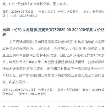
戏、GM上线贺年和GM爆料空间。那六道大...
日期：2020年09月30日
丨
作者：大豆
丨
分类：大豆新闻
丨
标签：
转基因土
豆
丨
浏览：1592人浏览过
鹿寨：竹筍豆角鋪就脫貧致富路2020-09-302020年黄豆价格
表
人平易近網鹿寨9月10日電鹿寨縣拉溝鄉關江村地處偏遠的自乱區
級拉溝天然保護區內，山多地少，全村700人，僅无地步400多畝，并
且山上的林木都劃為公害林不給砍伐。但山上和溝邊種无竹女1.2萬多
畝，年產竹筍近200萬公斤。為把資流優勢變為經濟優勢，拉溝鄉操纵
搀扶村級集體經濟項目資金，正在關江村建成了一個2000多平米的竹
筍加工廠，於本年4月由關江村委會與廣西螺霸王食物无限公司簽約合
做，由該公司租...
日期：2020年09月30日
丨
作者：大豆
丨
分类：大豆新闻
丨
标签：
2020年黄
豆价格表
丨
浏览：1805人浏览过