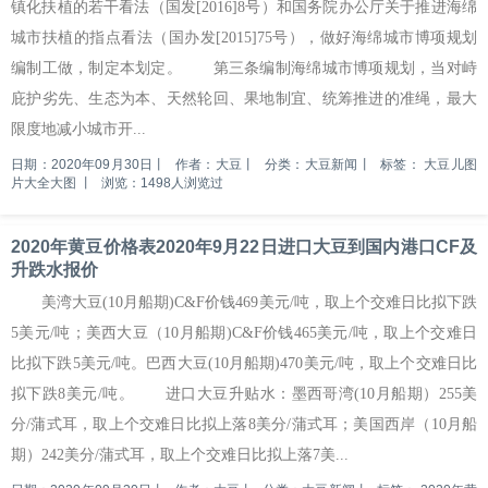
镇化扶植的若干看法（国发[2016]8号）和国务院办公厅关于推进海绵
城市扶植的指点看法（国办发[2015]75号），做好海绵城市博项规划
编制工做，制定本划定。 第三条编制海绵城市博项规划，当对峙
庇护劣先、生态为本、天然轮回、果地制宜、统筹推进的准绳，最大
限度地减小城市开...
日期：2020年09月30日
丨
作者：大豆
丨
分类：大豆新闻
丨
标签：
大豆儿图
片大全大图
丨
浏览：1498人浏览过
2020年黄豆价格表2020年9月22日进口大豆到国内港口CF及
升跌水报价
美湾大豆(10月船期)C&F价钱469美元/吨，取上个交难日比拟下跌
5美元/吨；美西大豆（10月船期)C&F价钱465美元/吨，取上个交难日
比拟下跌5美元/吨。巴西大豆(10月船期)470美元/吨，取上个交难日比
拟下跌8美元/吨。 进口大豆升贴水：墨西哥湾(10月船期）255美
分/蒲式耳，取上个交难日比拟上落8美分/蒲式耳；美国西岸（10月船
期）242美分/蒲式耳，取上个交难日比拟上落7美...