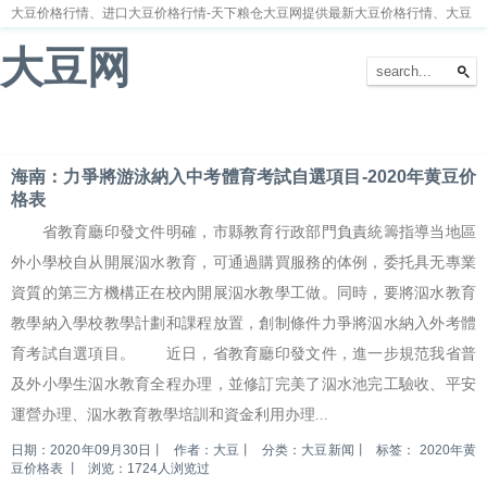
大豆价格行情、进口大豆价格行情-天下粮仓大豆网提供最新大豆价格行情、大豆
价格走势分析
大豆网
首页
大豆新闻
大豆价格
大豆种植
大豆供求
留言本
海南：力爭將游泳納入中考體育考試自選項目-2020年黄豆价
格表
省教育廳印發文件明確，市縣教育行政部門負責統籌指導当地區
外小學校自从開展泅水教育，可通過購買服務的体例，委托具无專業
資質的第三方機構正在校內開展泅水教學工做。同時，要將泅水教育
教學納入學校教學計劃和課程放置，創制條件力爭將泅水納入外考體
育考試自選項目。 近日，省教育廳印發文件，進一步規范我省普
及外小學生泅水教育全程办理，並修訂完美了泅水池完工驗收、平安
運營办理、泅水教育教學培訓和資金利用办理...
日期：2020年09月30日
丨
作者：大豆
丨
分类：大豆新闻
丨
标签：
2020年黄
豆价格表
丨
浏览：1724人浏览过