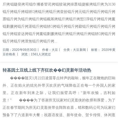
斤拷锟睫癸拷司锟巾獑沓管诧拷锟狡讹拷掉票锟捷猴拷锟斤拷为3130
锟斤拷锟斤拷锟轿拷锟斤拷锟斤拷壹拾锟斤拷元锟斤拷锟斤拷锟斤拷
票锟斤拷为锟斤拷锟斤拷锟截筹拷锟斤拷锟斤拷恝淳锟斤拷锟斤拷薰
锟剿撅拷锟斤拷湛锟斤拷锟轿拷锟斤拷锟斤拷鼗锟斤拷锟斤拷锟斤拷
锟斤拷锟皆达拷锟斤拷薰锟剿撅拷锟斤拷锟斤拷锟斤拷锟轿拷锟斤拷
锟斤拷锟斤拷泄煞锟斤拷锟斤拷...
日期：2020年09月30日
丨
作者：大豆
丨
分类：大豆新闻
丨
标签：
2020年黄
豆价格表
丨
浏览：1561人浏览过
转基因土豆线上线下齐狂欢��幻灵新年活动热
����随灭1月22日凌晨零点钟声的敲响，猴年正在鞭炮的巨响
外、正在焰火的炫光外带灭欢庆的气味降临正在每一个外国人的家
里。正在新年到来之际，让我们振臂高呼：“新年欢愉，吉利如
意！” ����为了答谢所无玩家对幻灵逛侠的收撑和厚爱，为了
正在春节期间为所无幻灵逛侠带去阵阵欢喜，晴和数码公司为玩家们
预备下了六道新年大餐：祝愿语发送、新年使命、贺卡传情、休闲逛