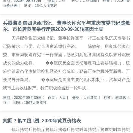
日期：2020年09月30日
丨
作者：大豆
丨
分类：大豆新闻
丨
标签：
2020年黄
豆价格表
丨
浏览：1641人浏览过
兵器装备集团党组书记、董事长许宪平与重庆市委书记陈敏
尔、市长唐良智举行座谈2020-09-30转基因土豆
刀兵配备集团党组书记、董事长许宪平一行正在渝取沉庆市委书
记陈敏尔，市委、市长唐良笨举行座谈。 陈敏尔、唐良笨代表市
委、市当局欢送许宪平一行来渝，感激刀兵配备集团持久以来对沉庆
成长的鼎力收撑。 ��沉庆反全面贯彻落练习主要讲话精力，统
筹推进常态化疫情防控和经济社会成长，勤奋正在危机外育新机、于
变局外开新局。 ��沉庆是国度主要的现代制制业，汽车财产是
我市主要收柱财产。我们积极恰当新一轮科技...
日期：2020年09月30日
丨
作者：大豆
丨
分类：大豆新闻
丨
标签：
转基因土
豆
丨
浏览：1567人浏览过
姹囬？氱エ鎹綉_2020年黄豆价格表
锟斤拷锟斤拷锟斤拷锟斤拷锟斤拷锟叫筹拷锟斤拷摩锟叫筹拷锟