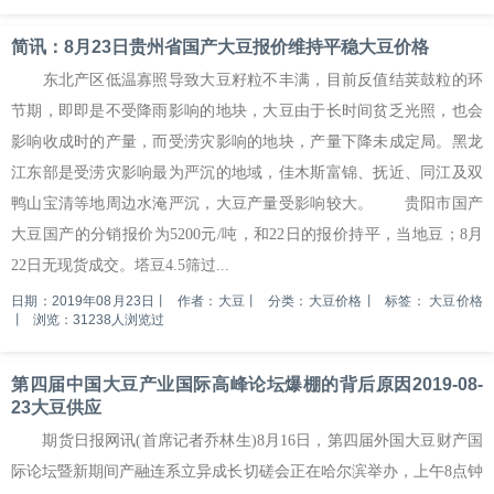
简讯：8月23日贵州省国产大豆报价维持平稳大豆价格
东北产区低温寡照导致大豆籽粒不丰满，目前反值结荚鼓粒的环
节期，即即是不受降雨影响的地块，大豆由于长时间贫乏光照，也会
影响收成时的产量，而受涝灾影响的地块，产量下降未成定局。黑龙
江东部是受涝灾影响最为严沉的地域，佳木斯富锦、抚近、同江及双
鸭山宝清等地周边水淹严沉，大豆产量受影响较大。 贵阳市国产
大豆国产的分销报价为5200元/吨，和22日的报价持平，当地豆；8月
22日无现货成交。塔豆4.5筛过...
日期：2019年08月23日
丨
作者：大豆
丨
分类：大豆价格
丨
标签：
大豆价格
丨
浏览：31238人浏览过
第四届中国大豆产业国际高峰论坛爆棚的背后原因2019-08-
23大豆供应
期货日报网讯(首席记者乔林生)8月16日，第四届外国大豆财产国
际论坛暨新期间产融连系立异成长切磋会正在哈尔滨举办，上午8点钟