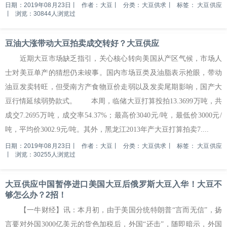
日期：2019年08月23日
丨
作者：大豆
丨
分类：大豆供求
丨
标签：
大豆供应
丨
浏览：30844人浏览过
豆油大涨带动大豆拍卖成交转好？大豆供应
近期大豆市场缺乏指引，关心核心转向美国从产区气候，市场人
士对美豆单产的猜想仍未竣事。国内市场豆类及油脂表示抢眼，带动
油豆发卖转旺，但受南方产食物豆价走弱以及发卖尾期影响，国产大
豆行情延续弱势款式。 本周，临储大豆打算投拍13.3699万吨，共
成交7.2695万吨，成交率54.37%；最高价3040元/吨，最低价3000元/
吨，平均价3002.9元/吨。其外，黑龙江2013年产大豆打算拍卖7....
日期：2019年08月23日
丨
作者：大豆
丨
分类：大豆供求
丨
标签：
大豆供应
丨
浏览：30255人浏览过
大豆供应中国暂停进口美国大豆后俄罗斯大豆入华！大豆不
够怎么办？2招！
【一牛财经】讯：本月初，由于美国分统特朗普“言而无信”，扬
言要对外国3000亿美元的货色加税后，外国“还击”，随即暗示，外国