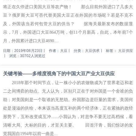
将正在久停进口美国大豆等农产物！ 那么目前外国进口了几多大
豆？俄罗斯大豆可否代替美国大豆正在外国的市场呢？若是不克不
及，外国该当若何包管大豆的供当？ 据海关最新发布的数据显
示，7月，外国进口大豆864万吨，创11个月新高，自此，本年前7个
月，外国累计进口大豆4690....
日期：2019年08月23日
丨
作者：大豆
丨
分类：大豆供求
丨
标签：
大豆供应
丨
浏览：30702人浏览过
关键考验——多维度视角下的中国大豆产业大豆供应
2018年那个时间节点，让一株小小的农做物成为了世界老迈和老
二之间博弈的劫点。无人认为，区别只正在于对外国是一个舍谁的负
劫；对美国则是一个取谁的无愁劫。外国那边是巨量的需求，美国何
处是漫溢的供给，本来该当高度互补的两个经济体，正在紧驰的政经
形势下，互补改变成互冲......小我认为，对息争不要无过高档候，看
清晰大局、大标的目的，才至关主要。 回首汗青，我们惊讶的发
觉我国自1994年以前一曲是...