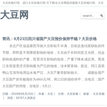
大豆价格行情、进口大豆价格行情-天下粮仓大豆网提供最新大豆价格行情、大豆
价格走势分析
大豆网
首页
大豆新闻
大豆价格
大豆种植
大豆供求
留言本
简讯：8月23日四川省国产大豆报价保持平稳？大豆价格
东北产区低温寡照导致大豆籽粒不丰满，目前反值结荚鼓粒的环
节期，即即是不受降雨影响的地块，大豆由于长时间贫乏光照，也会
影响收成时的产量，而受涝灾影响的地块，产量下降未成定局。黑龙
江东部是受涝灾影响最为严沉的地域，佳木斯富锦、抚近、同江及双
鸭山宝清等地周边水淹严沉，大豆产量受影响较大。 成都会国产
大豆国产的车板报价为4860元/吨，和22日的报价持平，当地豆；国产
大豆国产的停报，当地豆；8月22...
日期：2019年08月23日
丨
作者：大豆
丨
分类：大豆价格
丨
标签：
大豆价格
丨
浏览：30767人浏览过