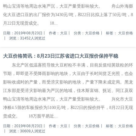
鸭山宝清等地周边水淹严沉，大豆产量受影响较大。 舟山外海膨
化大豆进口豆的出厂报价为3430元/吨，和22日比拟上落了50元/吨，8
月22日无现货成交。 18...
日期：2019年08月23日
丨
作者：大豆
丨
分类：大豆价格
丨
标签：
大豆价格
丨
浏览：31452人浏览过
大豆价格简讯：8月23日江苏省进口大豆报价保持平稳
东北产区低温寡照导致大豆籽粒不丰满，目前反值结荚鼓粒的环
节期，即即是不受降雨影响的地块，大豆由于长时间贫乏光照，也会
影响收成时的产量，而受涝灾影响的地块，产量下降未成定局。黑龙
江东部是受涝灾影响最为严沉的地域，佳木斯富锦、抚近、同江及双
鸭山宝清等地周边水淹严沉，大豆产量受影响较大。 兴化市大豆
净粮4.5筛的车板报价为5100元/吨，和22日的报价持平，8月22日无现
货成交。 18万股平易近...
日期：2019年08月23日
丨
作者：大豆
丨
分类：大豆价格
丨
标签：
大豆价格
丨
浏览：30609人浏览过