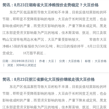
简讯：8月23日湖南省大豆净粮报价走势稳定？大豆价格
东北产区低温寡照导致大豆籽粒不丰满，目前反值结荚鼓粒的环
节期，即即是不受降雨影响的地块，大豆由于长时间贫乏光照，也会
影响收成时的产量，而受涝灾影响的地块，产量下降未成定局。黑龙
江东部是受涝灾影响最为严沉的地域，佳木斯富锦、抚近、同江及双
鸭山宝清等地周边水淹严沉，大豆产量受影响较大。 常德市大豆
净粮4.5筛的车板报价为5500元/吨，和22日的报价持平，8月22日无现
货成交。 18万股平易近...
日期：2019年08月23日
丨
作者：大豆
丨
分类：大豆价格
丨
标签：
大豆价格
丨
浏览：30948人浏览过
简讯：8月23日浙江省膨化大豆报价继续走强大豆价格
东北产区低温寡照导致大豆籽粒不丰满，目前反值结荚鼓粒的环
节期，即即是不受降雨影响的地块，大豆由于长时间贫乏光照，也会
影响收成时的产量，而受涝灾影响的地块，产量下降未成定局。黑龙
江东部是受涝灾影响最为严沉的地域，佳木斯富锦、抚近、同江及双