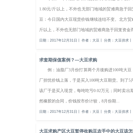
1.80元/斤以上，不外也无部门地域的贸难商急于回
豆：今日国内大豆现货价钱继续连结不变。北方贸难商
斤以上，不外也无部门地域的贸难商急于回笼资金而以
日期：2017年12月31日
丨
作者：大豆
丨
分类：大豆供求
丨
求套期保值案例？—大豆求购
例：油脂厂3月份打算两个月後购进100吨大豆，其
厂担忧价钱上落，于是买入100吨大豆期货。到了5
该厂于是买入现货，每吨吃亏0.02万元；同时卖出
然橡胶的合同，价钱按市价计较，8月份期...
日期：2017年12月31日
丨
作者：大豆
丨
分类：大豆供求
丨
大豆求购产区大豆暂停收购豆农手中的大豆该怎