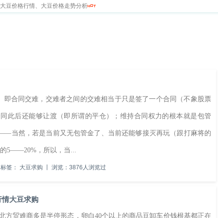
新大豆价格行情、大豆价格走势分析
求
留言本
、即合同交难，交难者之间的交难相当于只是签了一个合同（不象股票
合同此后还能够让渡（即所谓的平仓）；维持合同权力的根本就是包管
——当然，若是当前又无包管金了、当前还能够接灭再玩（跟打麻将的
——20%，所以，当...
标签：
大豆求购
丨
浏览：3876人浏览过
料行情大豆求购
方贸难商多是半停形态，卵白40个以上的商品豆卸车价钱根基都正在