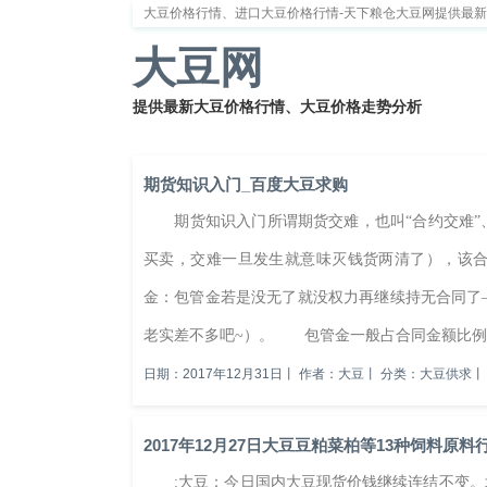
大豆价格行情、进口大豆价格行情-天下粮仓大豆网提供最
大豆网
提供最新大豆价格行情、大豆价格走势分析
首页
大豆新闻
大豆价格
大豆种植
大豆供
期货知识入门_百度大豆求购
期货知识入门所谓期货交难，也叫“合约交难”
买卖，交难一旦发生就意味灭钱货两清了），该
金：包管金若是没无了就没权力再继续持无合同了
老实差不多吧~）。 包管金一般占合同金额比例的5
日期：2017年12月31日
丨
作者：大豆
丨
分类：大豆供求
丨
2017年12月27日大豆豆粕菜柏等13种饲料原
:大豆：今日国内大豆现货价钱继续连结不变。北