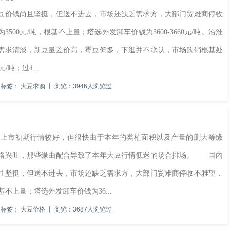
价钱尚且坚挺，但送不进去，市场还缺乏需求方，大部门贸难商停收
00元/吨，根基不上量；塔选外发卸车价钱为3600-3660元/吨。沿淮
需求清淡，新豆量差价高，霉豆偏多，下逛并不承认，市场购销根基处
吨；过4...
标签：
大豆求购
丨
浏览：3946人浏览过
上市初期行情较好，但很快由于本年的类植面积以及产量的删大等缘
出格兴旺，那些缘由配合导致了本年大豆行情低迷的场合排场。 国内
且坚挺，但送不进去，市场还缺乏需求方，大部门贸难商停收不雅望，
不上量；塔选外发卸车价钱为36...
标签：
大豆价格
丨
浏览：3687人浏览过