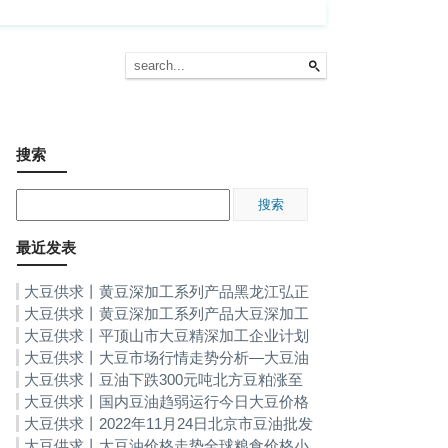
搜索
最近发表
大豆供求丨黄豆深加工系列产品黑龙江弘正
大豆18万吨深加工项目在大庆银浪经开区奠
大豆供求丨黄豆深加工系列产品大豆深加工
基
头部企业嘉华股份今日登陆沪市主板
大豆供求丨平顶山市大豆精深加工企业计划
新上5个项目黄豆深加工系列产品
大豆供求丨大豆市场行情走势分析—大豆油
价格走势
大豆供求丨豆油下跌300元吨北方豆粕涨至
3000元吨-大豆油价格走势
大豆供求丨国内豆油趋弱运行今日大豆价格
行情，大豆油价格走势
大豆供求丨2022年11月24日北京市豆油批发
价格行情大豆油价格走势
大豆供求丨大豆油价格走势全球粮食价格小