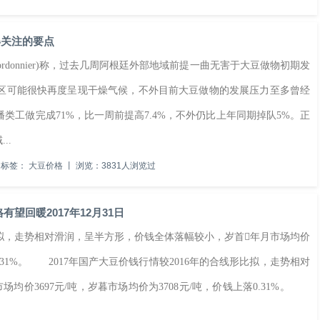
得关注的要点
ordonnier)称，过去几周阿根廷外部地域前提一曲无害于大豆做物初期发
区可能很快再度呈现干燥气候，不外目前大豆做物的发展压力至多曾经
工做完成71%，比一周前提高7.4%，不外仍比上年同期掉队5%。正
..
标签：
大豆价格
丨
浏览：3831人浏览过
望回暖2017年12月31日
比拟，走势相对滑润，呈半方形，价钱全体落幅较小，岁首年月市场均价
落0.31%。 2017年国产大豆价钱行情较2016年的合线形比拟，走势相对
均价3697元/吨，岁暮市场均价为3708元/吨，价钱上落0.31%。