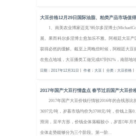
大豆价格12月29日国际油脂、粕类产品市场值
1、南美农业博家迈克?科尔多涅博士(MichaelC
展。果而科尔多涅博士愈加乐不雅。阿根廷大豆产
获得必然的缓解。截至上周晚些时候，阿根廷大豆播类
在焦点地域，大豆播类工做完成87到92%，南部地域.
日期：2017年12月31日
丨
作者：大豆
丨
分类：大豆价格
丨
2017年国产大豆行情盘点 春节过后国产大豆价格有
2017年国产大豆价钱行情较2016年的合线形
3697元/吨，岁暮市场均价为3708元/吨，价钱上
滑润，呈半方形，价钱全体落幅较小，岁首年月市场
全体走势能够分为三个阶段。第一阶...