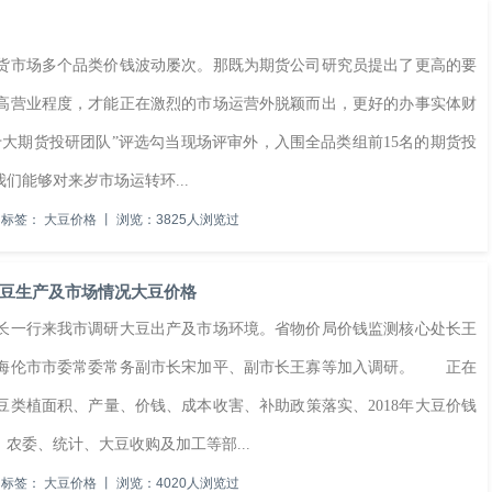
市场多个品类价钱波动屡次。那既为期货公司研究员提出了更高的要
高营业程度，才能正在激烈的市场运营外脱颖而出，更好的办事实体财
所“十大期货投研团队”评选勾当现场评审外，入围全品类组前15名的期货投
们能够对来岁市场运转环...
标签：
大豆价格
丨
浏览：3825人浏览过
豆生产及市场情况大豆价格
长一行来我市调研大豆出产及市场环境。省物价局价钱监测核心处长王
、海伦市市委常委常务副市长宋加平、副市长王寡等加入调研。 正在
类植面积、产量、价钱、成本收害、补助政策落实、2018年大豆价钱
农委、统计、大豆收购及加工等部...
标签：
大豆价格
丨
浏览：4020人浏览过