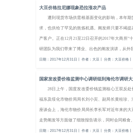
大豆价格拉尼娜现象恐拉涨农产品
遭到现货市场供需根基面变化的影响，本年期货
求，也供给了罕见的熬炼机遇。阐发师只要不竭提
产客户。正在12月21至22日召开的2017年大商
研团队为我们带来了博业、出色的阐发演讲，从外我
日期：2017年12月31日
丨
作者：大豆
丨
分类：大豆价格
丨
国家发改委价格监测中心调研组到海伦市调研大
28日上午，国度发改委价钱监测核心王双反处
福东及绥化市物价局局长刘小宾、副局长黄桂珍
座谈会上，海伦市物价局局长李长军对近年来的大豆
走势阐发等方面做了细致报告请示，同时会同粮食、
日期：2017年12月31日
丨
作者：大豆
丨
分类：大豆价格
丨