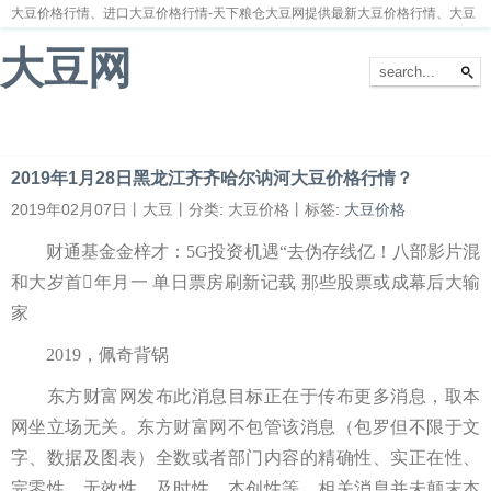
大豆价格行情、进口大豆价格行情-天下粮仓大豆网提供最新大豆价格行情、大豆
价格走势分析
大豆网
首页
大豆新闻
大豆价格
大豆种植
大豆供求
留言本
2019年1月28日黑龙江齐齐哈尔讷河大豆价格行情？
2019年02月07日丨大豆丨分类: 大豆价格丨标签:
大豆价格
财通基金金梓才：5G投资机遇“去伪存线亿！八部影片混
和大岁首年月一 单日票房刷新记载 那些股票或成幕后大输
家
2019，佩奇背锅
东方财富网发布此消息目标正在于传布更多消息，取本
网坐立场无关。东方财富网不包管该消息（包罗但不限于文
字、数据及图表）全数或者部门内容的精确性、实正在性、
完零性、无效性、及时性、本创性等。相关消息并未颠末本