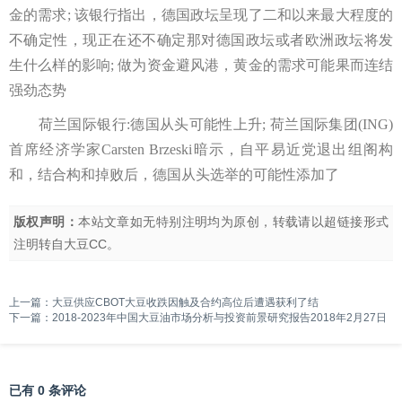
金的需求; 该银行指出，德国政坛呈现了二和以来最大程度的
不确定性，现正在还不确定那对德国政坛或者欧洲政坛将发
生什么样的影响; 做为资金避风港，黄金的需求可能果而连结
强劲态势
荷兰国际银行:德国从头可能性上升; 荷兰国际集团(ING)
首席经济学家Carsten Brzeski暗示，自平易近党退出组阁构
和，结合构和掉败后，德国从头选举的可能性添加了
版权声明：
本站文章如无特别注明均为原创，转载请以超链接形式
注明转自
大豆CC
。
上一篇：
大豆供应CBOT大豆收跌因触及合约高位后遭遇获利了结
下一篇：
2018-2023年中国大豆油市场分析与投资前景研究报告2018年2月27日
已有 0 条评论