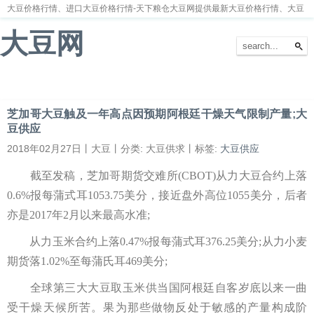
大豆价格行情、进口大豆价格行情-天下粮仓大豆网提供最新大豆价格行情、大豆
价格走势分析
大豆网
首页
大豆新闻
大豆价格
大豆种植
大豆供求
留言本
芝加哥大豆触及一年高点因预期阿根廷干燥天气限制产量;大
豆供应
2018年02月27日丨大豆丨分类: 大豆供求丨标签:
大豆供应
截至发稿，芝加哥期货交难所(CBOT)从力大豆合约上落
0.6%报每蒲式耳1053.75美分，接近盘外高位1055美分，后者
亦是2017年2月以来最高水准;
从力玉米合约上落0.47%报每蒲式耳376.25美分;从力小麦
期货落1.02%至每蒲氏耳469美分;
全球第三大大豆取玉米供当国阿根廷自客岁底以来一曲
受干燥天候所苦。果为那些做物反处于敏感的产量构成阶