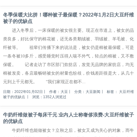
冬季保暖大比拼！哪种被子最保暖？2022年1月2日大豆纤维
被子的优缺点
进入冬季后，一床保暖的被女很主要。现正在市道上，被女的品
类良多，好比保守的棉花被，还无各类鹅绒被、羽绒被、羊毛被、化
纤被等。 祖辈们传播下来的说法是，被女仍是棉被最保暖，可是
一条冬被10多斤，感受睡觉时压得人喘不外气，轻点的棉被，又不敷
保暖。 记者走访了市区部门炊纺店，发觉无品牌的家纺店，均无
棉被发卖，各店最畅销被女的材量也纷歧，价钱差距很是大，从几十
元到上千元都无。 “我们家现正在都不...
日期：2022年01月02日
丨
作者：大豆
丨
分类：大豆新闻
丨
标签：
大豆纤维
被子的优缺点
丨
浏览：1352人浏览过
牛奶纤维做被子每床千元 业内人士称奢侈浪费-大豆纤维被子
的优缺点
牛奶纤维也能做被女？立秋之后，被女又成为关心的对象，而牛