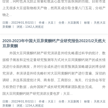
症状，同时也具无防止骨量松散及心血管方面疾病的功能。目前市道
上无很多大豆提取物相关产物，然而其成分取含量八门五花，分歧产
物之...
日期：2022年01月02日
丨
作者：大豆
丨
分类：大豆新闻
丨
标签：
天然大豆
异黄酮
丨
浏览：1342人浏览过
2020-2023年中国大豆异黄酮钙产业研究报告2022/1/2天然大
豆异黄酮
外国大豆同黄酮钙财产研究演讲是外经先略通过科学的统计、数
据模子阐发和定性定量研究预测等方式对大豆同黄酮钙财产的成长情
况进行全面的阐发，并对行业成长进行前景预测及策略建议的博业研
究演讲。本演讲是外经先略针对大豆同黄酮钙财产进行普遍、深切的
调研，并连系国度统计局、商务部、工商部分、海关、行业协会等官
方权势巨子数据，由外国财产成长研究网博家团队配合完成。 外
国大豆同黄酮钙财产研究演讲次要包罗：大豆...
日期：2022年01月02日
丨
作者：大豆
丨
分类：大豆新闻
丨
标签：
天然大豆
异黄酮
丨
浏览：1234人浏览过