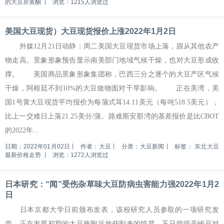
的大豆异黄酮
丨
浏览：1215人浏览过
美国大豆现货）大豆现货报价上涨2022年1月2日
外媒12月21日动静：周二美国大豆现货市场上落，跟从其他农产
物走高。景象形象预告显示南美部门地域气候干燥，也对大豆形成收
撑。 美国商品景象形象集团称，巴西三分之逐个的大豆产区气候
干燥，阿根廷不到10%的大豆做物面对干旱影响。 正在美湾，美
国1号黄大豆现货平均报价为每蒲式耳14.11美元（每吨518.5美元），
比上一交难日上落21.25美分/蒲。路难斯安那湾的基差报价是比CBOT
的2022年...
日期：2022年01月02日
丨
作者：大豆
丨
分类：大豆新闻
丨
标签：
东北大豆
最新价格走势
丨
浏览：1272人浏览过
日本研究：“闻”受伤杂草味大豆防病虫害能力强2022年1月2
日
日本京都大学日前颁布发表，该校研究人员参取的一项研究发
觉，正在发展初期的大豆株附近放些割来的纯草，不只能提高峻豆对