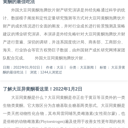
黄酮的最佳吃法
外国大豆同黄酮泡腾饮片财产研究演讲是外经先略通过科学的统
计、数据模子阐发和定性定量研究预测等方式对大豆同黄酮泡腾饮片
财产的成长情况进行全面的阐发，并对行业成长进行前景预测及策略
建议的博业研究演讲。本演讲是外经先略针对大豆同黄酮泡腾饮片财
产进行普遍、深切的调研，并连系国度统计局、商务部、工商部分、
海关、行业协会等官方权势巨子数据，由外国财产成长研究网博家团
队配合完成。 外国大豆同黄酮泡腾饮片财...
日期：2022年01月02日
丨
作者：大豆
丨
分类：大豆新闻
丨
标签：
大豆异黄
酮的最佳吃法
丨
浏览：1244人浏览过
了解大豆异黄酮看这里！2022年1月2日
大豆同黄酮是什么？大豆同黄酮是存正在于黄豆等豆类外的一类
生物类黄酮。它大致区分为含糖基取去糖基两类形式。大豆同黄酮是
一类天然动物性化合物，其布局雷同哺乳类雌激素(女性荷尔蒙)，也
是俗称的动物雌激素(Phytoestrogen)遍及使用于改善女性更年期的相关