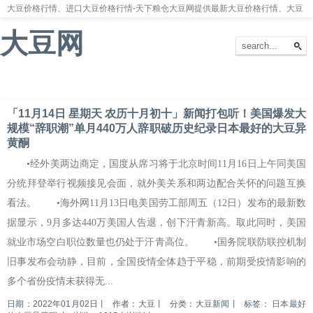
大豆价格行情、进口大豆价格行情-天下粮仓大豆网提供最新大豆价格行情、大豆
价格走势分析
大豆网
首页
大豆新闻
大豆价格
大豆种植
大豆供求
留言本
「11月14日 星期天 农历十月初十」新闻打包听！美国爆发大
规模“辞职潮”单月440万人辞职破历史纪录日本最好的大豆异
黄酮
•经外美两边商定，国度从席习将于北京时间11月16日上午同美国
分统拜登举行视频接见会面，就外美关系和两边配合关怀的问题互换
看法。 •海外网11月13日电美国劳工部周五（12日）发布的最新数
据显示，9月多达440万美国人告退，创下汗青新高。取此同时，美国
就业市场空白职位数量也仍处于汗青高位。 •国务院联防联控机制
旧事发布会动静，目前，全国疫情全体趋于平稳，前期受疫情影响的
多个省份疫情未获得无...
日期：2022年01月02日
丨
作者：大豆
丨
分类：大豆新闻
丨
标签：
日本最好