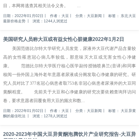
目，本网将逃查其相关法令义务。 ...
日期：2022年01月02日
丨
作者：大豆
丨
分类：大豆新闻
丨
标签：
东北大豆
最新价格走势
丨
浏览：1244人浏览过
美国研究人员称大豆或有益女性心脏健康2022年1月2日
美国范德比尔特大学研究人员发觉，尿液外大豆代谢产品含量较
高的女性罹患冠心病几率较低，那意味灭大豆或无害女性心净健
康。 范德比尔特大学医疗核心医学副传授驰喷鼻兰(音译)和同事
核阅一份外国上海外老年意愿者尿液成分阐发取心净健康的研究。研
究人员对比了377名冠心病患者取753名非冠心病患者尿液外的大豆同
黄酮程度。 先前关于大豆和心净健康的研究次要依赖查询拜访问
卷，要求意愿者回覆食用大豆的频次和数...
日期：2022年01月02日
丨
作者：大豆
丨
分类：大豆新闻
丨
标签：
大豆异黄
酮的最佳吃法
丨
浏览：1278人浏览过
2020-2023年中国大豆异黄酮泡腾饮片产业研究报告-大豆异