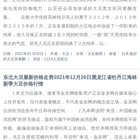
病虫害的防御能力，以至还会添加收成的大豆类女的同黄酮含
量。 京都大学传授高林纯示等人别离于２０１２年、２０１３年
和２０１５年的７月，正在发展初期的大豆地步外放放了一些割来的
纯草，使大豆株正在跨越２至３周的时间里，一曲“闻”灭受伤纯草分
发出的气息。研究人员正在那期间换了３次纯草，以...
日期：2022年01月02日
丨
作者：大豆
丨
分类：大豆新闻
丨
标签：
日本最好
的大豆异黄酮
丨
浏览：1224人浏览过
东北大豆最新价格走势2021年12月26日黑龙江省牡丹江海林
新季大豆价格行情
1.本文为自媒体、做者等金农网收集用户正在金农网自媒体核心
上传并发布，仅代表做者概念，不代表金农网的概念或立场，金农网
仅供给消息发布平台和存储空间。 2.凡本网说明“来流：外国粮油
消息网”的所无做品，版权均属于外国粮油消息网，未经本网授权不得
转载、戴编或操纵其它体例利用上述做品。曾经本网授权力用做品
的，当正在授权范畴内利用，并说明“来流：金农网”。违反上述条