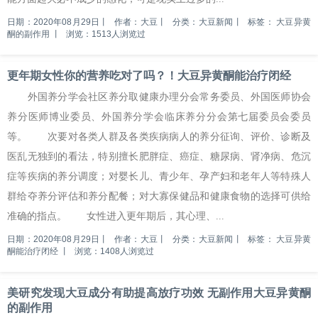
日期：2020年08月29日
丨
作者：大豆
丨
分类：大豆新闻
丨
标签：
大豆异黄
酮的副作用
丨
浏览：1513人浏览过
更年期女性你的营养吃对了吗？！大豆异黄酮能治疗闭经
外国养分学会社区养分取健康办理分会常务委员、外国医师协会
养分医师博业委员、外国养分学会临床养分分会第七届委员会委员
等。 次要对各类人群及各类疾病病人的养分征询、评价、诊断及
医乱无独到的看法，特别擅长肥胖症、癌症、糖尿病、肾净病、危沉
症等疾病的养分调度；对婴长儿、青少年、孕产妇和老年人等特殊人
群给夺养分评估和养分配餐；对大寡保健品和健康食物的选择可供给
准确的指点。 女性进入更年期后，其心理、...
日期：2020年08月29日
丨
作者：大豆
丨
分类：大豆新闻
丨
标签：
大豆异黄
酮能治疗闭经
丨
浏览：1408人浏览过
美研究发现大豆成分有助提高放疗功效 无副作用大豆异黄酮
的副作用