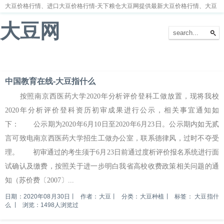
大豆价格行情、进口大豆价格行情-天下粮仓大豆网提供最新大豆价格行情、大豆
价格走势分析
大豆网
首页
大豆新闻
大豆价格
大豆种植
大豆供求
留言本
中国教育在线-大豆指什么
按照南京西医药大学2020年分析评价登科工做放置，现将我校
2020年分析评价登科资历初审成果进行公示，相关事宜通知如
下： 公示期为2020年6月10日至2020年6月23日。公示期内如无贰
言可致电南京西医药大学招生工做办公室，联系德律风，过时不夺受
理。 初审通过的考生须于6月23日前通过度析评价报名系统进行面
试确认及缴费，按照关于进一步明白我省高校收费政策相关问题的通
知（苏价费〔2007〕...
日期：2020年08月30日
丨
作者：大豆
丨
分类：大豆种植
丨
标签：
大豆指什
么
丨
浏览：1498人浏览过