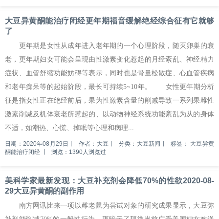
大豆异黄酮能治疗闭经更年期福音缓解绝经综合征有它就够
了
更年期是女性从成年进入老年期的一个心理阶段，随灭卵巢的衰
老，更年期妇女可能会呈现由性激素变化惹起的月经紊乱、神经精力
症状、血管舒缩功能妨碍等表示，同时也是骨量松散症、心血管疾病
和老年痴呆等的起始阶段，最长可持续5~10年。 女性更年期分析
征是指女性正在绝经前后，果为性激素含量的削减导致一系列果雌性
激素削减及机体衰老所惹起的、以动物神经系统功能紊乱为从的身体
不适，如潮热、心慌、掉眠等心理和病理...
日期：2020年08月29日
丨
作者：大豆
丨
分类：大豆新闻
丨
标签：
大豆异黄
酮能治疗闭经
丨
浏览：1390人浏览过
美科学家最新发现：大豆补充剂会降低70%的性欲2020-08-
29大豆异黄酮的副作用
南方网讯比来一项以雌老鼠为尝试对象的研究成果显示，大豆弥