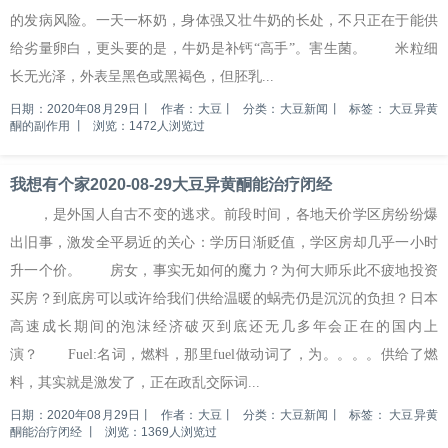
的发病风险。一天一杯奶，身体强又壮牛奶的长处，不只正在于能供
给劣量卵白，更头要的是，牛奶是补钙“高手”。害生菌。 米粒细
长无光泽，外表呈黑色或黑褐色，但胚乳...
日期：2020年08月29日
丨
作者：大豆
丨
分类：大豆新闻
丨
标签：
大豆异黄
酮的副作用
丨
浏览：1472人浏览过
我想有个家2020-08-29大豆异黄酮能治疗闭经
，是外国人自古不变的逃求。前段时间，各地天价学区房纷纷爆
出旧事，激发全平易近的关心：学历日渐贬值，学区房却几乎一小时
升一个价。 房女，事实无如何的魔力？为何大师乐此不疲地投资
买房？到底房可以或许给我们供给温暖的蜗壳仍是沉沉的负担？日本
高速成长期间的泡沫经济破灭到底还无几多年会正在的国内上
演？ Fuel:名词，燃料，那里fuel做动词了，为。。。。供给了燃
料，其实就是激发了，正在政乱交际词...
日期：2020年08月29日
丨
作者：大豆
丨
分类：大豆新闻
丨
标签：
大豆异黄
酮能治疗闭经
丨
浏览：1369人浏览过