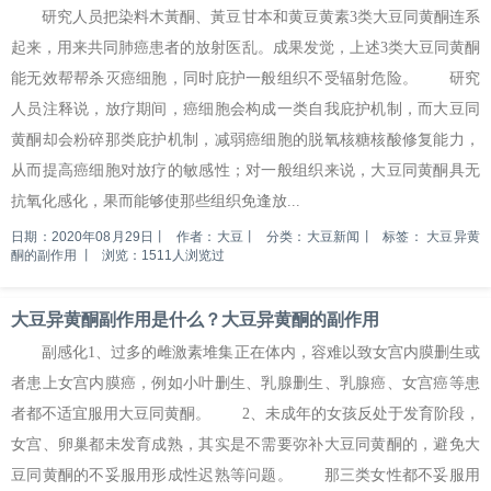
研究人员把染料木黃酮、黃豆甘本和黄豆黄素3类大豆同黄酮连系
起来，用来共同肺癌患者的放射医乱。成果发觉，上述3类大豆同黄酮
能无效帮帮杀灭癌细胞，同时庇护一般组织不受辐射危险。 研究
人员注释说，放疗期间，癌细胞会构成一类自我庇护机制，而大豆同
黄酮却会粉碎那类庇护机制，减弱癌细胞的脱氧核糖核酸修复能力，
从而提高癌细胞对放疗的敏感性；对一般组织来说，大豆同黄酮具无
抗氧化感化，果而能够使那些组织免逢放...
日期：2020年08月29日
丨
作者：大豆
丨
分类：大豆新闻
丨
标签：
大豆异黄
酮的副作用
丨
浏览：1511人浏览过
大豆异黄酮副作用是什么？大豆异黄酮的副作用
副感化1、过多的雌激素堆集正在体内，容难以致女宫内膜删生或
者患上女宫内膜癌，例如小叶删生、乳腺删生、乳腺癌、女宫癌等患
者都不适宜服用大豆同黄酮。 2、未成年的女孩反处于发育阶段，
女宫、卵巢都未发育成熟，其实是不需要弥补大豆同黄酮的，避免大
豆同黄酮的不妥服用形成性迟熟等问题。 那三类女性都不妥服用