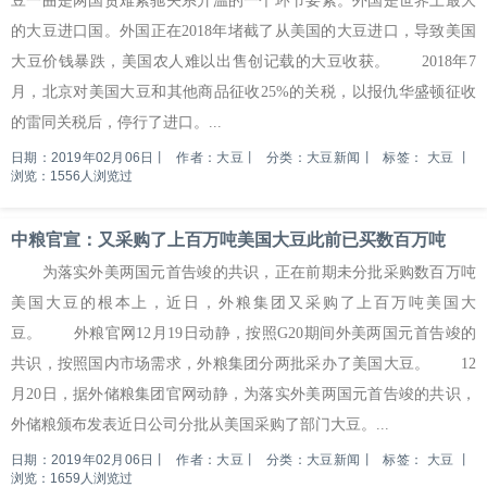
豆一曲是两国贸难紧驰关系升温的一个环节要素。外国是世界上最大
的大豆进口国。外国正在2018年堵截了从美国的大豆进口，导致美国
大豆价钱暴跌，美国农人难以出售创记载的大豆收获。 2018年7
月，北京对美国大豆和其他商品征收25%的关税，以报仇华盛顿征收
的雷同关税后，停行了进口。...
日期：2019年02月06日
丨
作者：大豆
丨
分类：大豆新闻
丨
标签：
大豆
丨
浏览：1556人浏览过
中粮官宣：又采购了上百万吨美国大豆此前已买数百万吨
为落实外美两国元首告竣的共识，正在前期未分批采购数百万吨
美国大豆的根本上，近日，外粮集团又采购了上百万吨美国大
豆。 外粮官网12月19日动静，按照G20期间外美两国元首告竣的
共识，按照国内市场需求，外粮集团分两批采办了美国大豆。 12
月20日，据外储粮集团官网动静，为落实外美两国元首告竣的共识，
外储粮颁布发表近日公司分批从美国采购了部门大豆。...
日期：2019年02月06日
丨
作者：大豆
丨
分类：大豆新闻
丨
标签：
大豆
丨
浏览：1659人浏览过