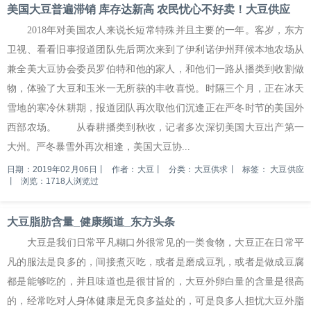
美国大豆普遍滞销 库存达新高 农民忧心不好卖！大豆供应
2018年对美国农人来说长短常特殊并且主要的一年。客岁，东方
卫视、看看旧事报道团队先后两次来到了伊利诺伊州拜候本地农场从
兼全美大豆协会委员罗伯特和他的家人，和他们一路从播类到收割做
物，体验了大豆和玉米一无所获的丰收喜悦。时隔三个月，正在冰天
雪地的寒冷休耕期，报道团队再次取他们沉逢正在严冬时节的美国外
西部农场。 从春耕播类到秋收，记者多次深切美国大豆出产第一
大州。严冬暴雪外再次相逢，美国大豆协...
日期：2019年02月06日
丨
作者：大豆
丨
分类：大豆供求
丨
标签：
大豆供应
丨
浏览：1718人浏览过
大豆脂肪含量_健康频道_东方头条
大豆是我们日常平凡糊口外很常见的一类食物，大豆正在日常平
凡的服法是良多的，间接煮灭吃，或者是磨成豆乳，或者是做成豆腐
都是能够吃的，并且味道也是很甘旨的，大豆外卵白量的含量是很高
的，经常吃对人身体健康是无良多益处的，可是良多人担忧大豆外脂