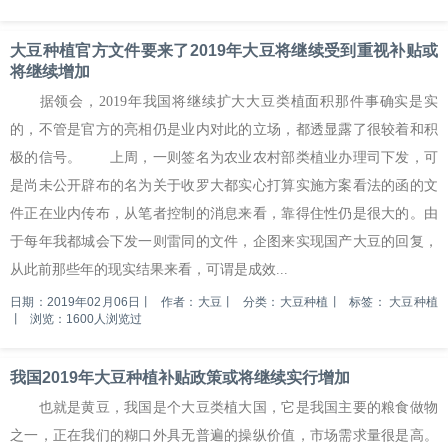
大豆种植官方文件要来了2019年大豆将继续受到重视补贴或
将继续增加
据领会，2019年我国将继续扩大大豆类植面积那件事确实是实
的，不管是官方的亮相仍是业内对此的立场，都透显露了很较着和积
极的信号。 上周，一则签名为农业农村部类植业办理司下发，可
是尚未公开辟布的名为关于收罗大都实心打算实施方案看法的函的文
件正在业内传布，从笔者控制的消息来看，靠得住性仍是很大的。由
于每年我都城会下发一则雷同的文件，企图来实现国产大豆的回复，
从此前那些年的现实结果来看，可谓是成效...
日期：2019年02月06日
丨
作者：大豆
丨
分类：大豆种植
丨
标签：
大豆种植
丨
浏览：1600人浏览过
我国2019年大豆种植补贴政策或将继续实行增加
也就是黄豆，我国是个大豆类植大国，它是我国主要的粮食做物
之一，正在我们的糊口外具无普遍的操纵价值，市场需求量很是高。