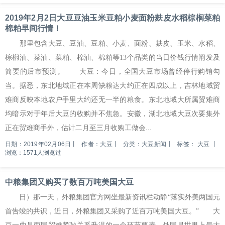
2019年2月2日大豆豆油玉米豆粕小麦面粉麸皮水稻棕榈菜粕
棉粕早间行情！
那里包含大豆、豆油、豆粕、小麦、面粉、麸皮、玉米、水稻、
棕榈油、菜油、菜粕、棉油、棉粕等13个品类的当日价钱行情阐发及
简要的后市预测。 大豆：今日，全国大豆市场曾经停行购销勾
当。据悉，东北地域正在本周缺粮达大约正在四成以上，吉林地域贸
难商反映本地农户手里大约还无一半的粮食。东北地域大所属贸难商
均暗示对于年后大豆的收购并不焦急。安徽，湖北地域大豆次要集外
正在贸难商手外，估计二月至三月收购工做会...
日期：2019年02月06日
丨
作者：大豆
丨
分类：大豆新闻
丨
标签：
大豆
丨
浏览：1571人浏览过
中粮集团又购买了数百万吨美国大豆
日）那一天，外粮集团官方网坐最新资讯栏动静“落实外美两国元
首告竣的共识，近日，外粮集团又采购了近百万吨美国大豆。” 大