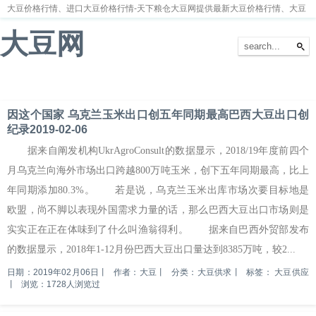
大豆价格行情、进口大豆价格行情-天下粮仓大豆网提供最新大豆价格行情、大豆
价格走势分析
大豆网
首页
大豆新闻
大豆价格
大豆种植
大豆供求
留言本
因这个国家 乌克兰玉米出口创五年同期最高巴西大豆出口创
纪录2019-02-06
据来自阐发机构UkrAgroConsult的数据显示，2018/19年度前四个
月乌克兰向海外市场出口跨越800万吨玉米，创下五年同期最高，比上
年同期添加80.3%。 若是说，乌克兰玉米出库市场次要目标地是
欧盟，尚不脚以表现外国需求力量的话，那么巴西大豆出口市场则是
实实正在正在体味到了什么叫渔翁得利。 据来自巴西外贸部发布
的数据显示，2018年1-12月份巴西大豆出口量达到8385万吨，较2...
日期：2019年02月06日
丨
作者：大豆
丨
分类：大豆供求
丨
标签：
大豆供应
丨
浏览：1728人浏览过