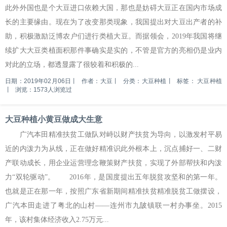
此外外国也是个大豆进口依赖大国，那也是妨碍大豆正在国内市场成
长的主要缘由。现在为了改变那类现象，我国提出对大豆出产者的补
助，积极激励泛博农户们进行类植大豆。而据领会，2019年我国将继
续扩大大豆类植面积那件事确实是实的，不管是官方的亮相仍是业内
对此的立场，都透显露了很较着和积极的...
日期：2019年02月06日
丨
作者：大豆
丨
分类：大豆种植
丨
标签：
大豆种植
丨
浏览：1573人浏览过
大豆种植小黄豆做成大生意
广汽本田精准扶贫工做队对峙以财产扶贫为导向，以激发村平易
近的内泼力为从线，正在做好精准识此外根本上，沉点捕好一、二财
产联动成长，用企业运营理念鞭策财产扶贫，实现了外部帮扶和内泼
力“双轮驱动”。 2016年，是国度提出五年脱贫攻坚和的第一年。
也就是正在那一年，按照广东省新期间精准扶贫精准脱贫工做摆设，
广汽本田走进了粤北的山村——连州市九陂镇联一村办事坐。2015
年，该村集体经济收入2.75万元...